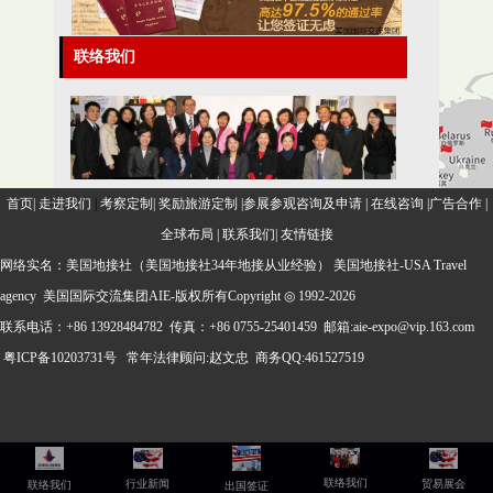
联络我们
首页
|
走进我们
|
考察定制
|
奖励旅游定制
|
参展参观咨询及申请
|
在线咨询
|
广告合作
|
全球布局
|
联系我们
|
友情链接
网络实名：美国地接社
（美国地接社34年地接从业经验） 美国地接社-USA Travel
agency
美国国际交流集团AIE-版权所有Copyright ◎ 1992-2026
联系电话：+86 13928484782 传真：+86 0755-25401459 邮箱:aie-expo@vip.163.com
粤ICP备10203731号
常年法律顾问:赵文忠 商务QQ:461527519
联络我们
行业新闻
贸易展会
联络我们
出国签证