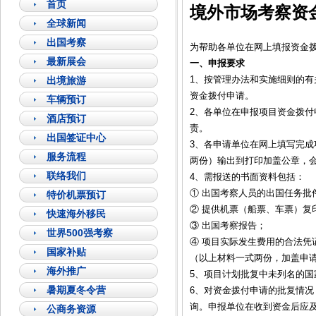
首页
境外市场考察资
全球新闻
出国考察
为帮助各单位在网上填报资金
最新展会
一、申报要求
1、按管理办法和实施细则的
出境旅游
资金拨付申请。
车辆预订
2、各单位在申报项目资金拨
酒店预订
责。
出国签证中心
3、各申请单位在网上填写完成
服务流程
两份）输出到打印加盖公章，
联络我们
4、需报送的书面资料包括：
① 出国考察人员的出国任务
特价机票预订
② 提供机票（船票、车票）复
快速海外移民
③ 出国考察报告；
世界500强考察
④ 项目实际发生费用的合法凭
国家补贴
（以上材料一式两份，加盖申
海外推广
5、项目计划批复中未列名的
暑期夏冬令营
6、对资金拨付申请的批复情
询。申报单位在收到资金后应
公商务资源