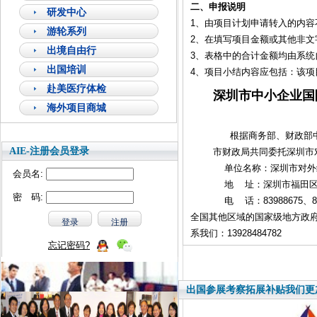
二、申报说明
研发中心
1、由项目计划申请转入的内
游轮系列
2、在填写项目金额或其他非
出境自由行
3、表格中的合计金额均由系
出国培训
4、项目小结内容应包括：该
赴美医疗体检
深圳市中小企业国
海外项目商城
根据商务部、财政部中
AIE-注册会员登录
市财政局共同委托深圳市
单位名称：深圳市对外
会员名:
地 址：深圳市福田区华
密 码:
电 话：83988675、839
全国其他区域的国家级地方政
系我们：13928484782
忘记密码?
出国参展考察拓展补贴我们更