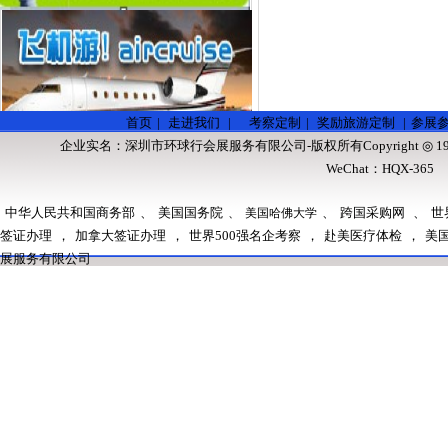
首页
|
走进我们
|
考察定制
|
奖励旅游定制
|
参展
企业实名：
深圳市环球行会展服务有限公司
-版权所有Copyright ◎ 1
WeChat：HQX-36
中华人民共和国商务部
、
美国国务院
、
跨国采购网
、
世
、
美国哈佛大学
签证办理
，
加拿大签证办理
，
世界500强名企考察
，
赴美医疗体检
，
美
展服务有限公司