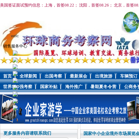
美国签证面试预约信息：上海，首签08.22； 沈阳，首签08
.26； 北京，首签08
welc
销售服务中心
首页
全球新闻
出国考察
最新展会
出境旅游
车辆预订
世界500强考察
国家补贴
海外推广
暑期夏冬令营
公商务
AIE
更多服务内容请联系我们
国家中小企业境外市场展览