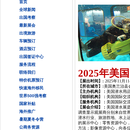
首页
全球新闻
出国考察
最新展会
出境旅游
车辆预订
酒店预订
出国签证中心
服务流程
202
5
年美国
联络我们
特价机票预订
【展出时间】
:
202
5
年
11月
11
【所在城市】
:
美国
奥兰治县
快速海外移民
【
主办
机构】：
美国潜水用
世界500强考察
【组织机构】：
美国国际交
【服务机构】：
美国国际交
国家补贴
【展会介绍】：
美国潜水展
海外推广
调查显示观展商分别来自世
潜水行业、旅游胜地、水上
暑期夏冬令营
的展示中心：零售资源中心
公商务资源
方法；影像资源中心，向各