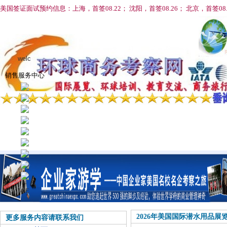
美国签证面试预约信息：上海，首签08.22； 沈阳，首签08
.26； 北京，首签08
welc
销售服务中心
首页
全球新闻
出国考察
最新展会
出境旅游
车辆预订
世界500强考察
国家补贴
海外推广
暑期夏冬令营
公商务
AIE
2026年美国国际潜水用品展
更多服务内容请联系我们