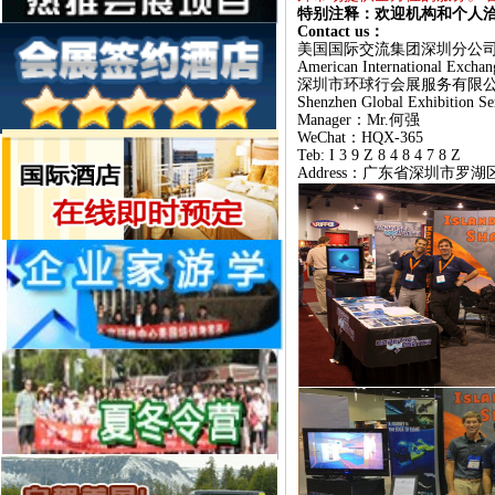
特别注释：欢迎机构和个人
Contact us：
美国国际交流集团深圳分公
American International Excha
深圳市环球行会展服务有限
Shenzhen Global Exhibition Se
Manager：Mr.何强
WeChat：HQX-365
Teb: I 3 9 Z 8 4 8 4 7 8 Z
Address：广东省深圳市罗湖