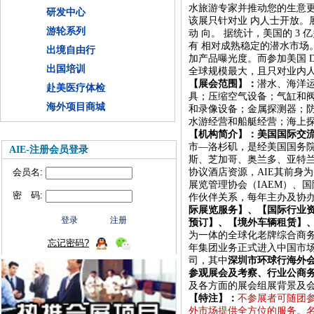
水旅游专家并推动您的生意
研发中心
该展
只针对业
内人士开放。
游轮系列
动 向。 据统计，美国的 3 
有 相对成熟稳定的潜水市场
出境自由行
加产品曝光度。而参加美国 
出国培训
全球规模最大，且只对业内人
【展会范围】：
潜水、海洋
赴美医疗体检
具；压缩空气设备；气缸和
海外项目商城
和录像设备；金属探测器；
水游经营和船艇经营；海上
【机构简介】：美国国际交
市
—洛杉矶，
是经美国国务
AIE-注册会员登录
斯、芝加哥、奥兰多、亚特
会员名:
协议酒店资源，
AIE其前身
展览管理协会（IAEM）、
密 码:
作伙伴关系，每年主办及协办
际展览服务】、【国际行业
预订】、【境外车辆租赁】
为一体的全球化老牌综合商
忘记密码?
年集团业务正式进入中国市
司，其中
深圳市环球行海外
参观展会及考察、行业公商
及各方面的展会组展背景及
【特注】：
不参展者可随团
外市场提供全方位的服务。