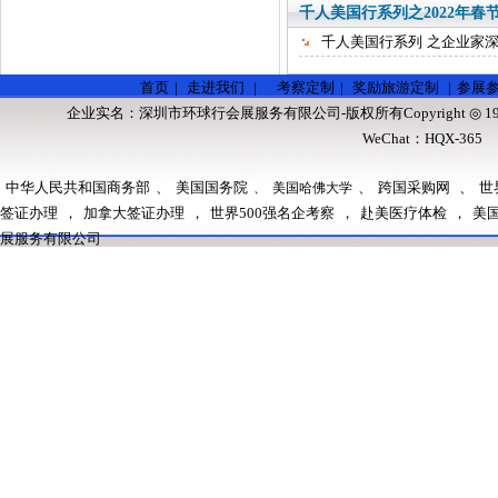
千人美国行系列之2022年
千人美国行系列 之企业家深度游
首页
|
走进我们
|
考察定制
|
奖励旅游定制
|
参展
企业实名：
深圳市环球行会展服务有限公司
-版权所有Copyright ◎ 1
WeChat：HQX-36
中华人民共和国商务部
、
美国国务院
、
跨国采购网
、
世
、
美国哈佛大学
签证办理
，
加拿大签证办理
，
世界500强名企考察
，
赴美医疗体检
，
美
展服务有限公司