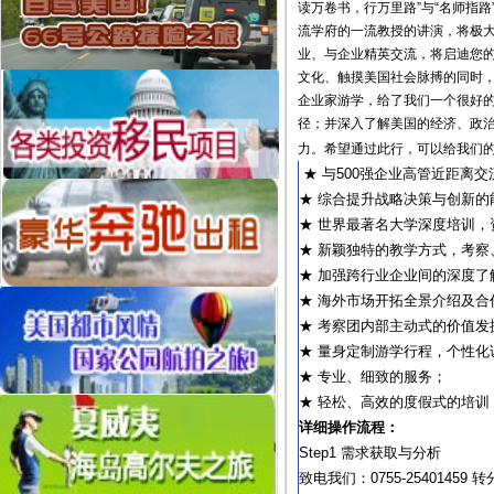
读万卷书，行万里路”与“名师指
流学府的一流教授的讲演，将极
业、与企业精英交流，将启迪您
文化、触摸美国社会脉搏的同时
企业家游学，给了我们一个很好
径；并深入了解美国的经济、政
力。希望通过此行，可以给我们
★ 与500强企业高管近距离
★ 综合提升战略决策与创新
★ 世界最著名大学深度培训
★ 新颖独特的教学方式，考察
★ 加强跨行业企业间的深度
★ 海外市场开拓全景介绍及
★ 考察团内部主动式的价值
★ 量身定制游学行程，个性
★ 专业、细致的服务；
★ 轻松、高效的度假式的培训
详细操作流程：
Step1 需求获取与分析
致电我们：0755-25401