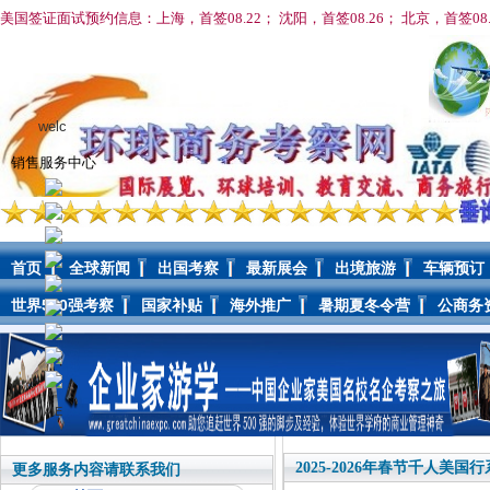
美国签证面试预约信息：上海，首签08.22； 沈阳，首签08
.26； 北京，首签08
welc
销售服务中心
首页
全球新闻
出国考察
最新展会
出境旅游
车辆预订
世界500强考察
国家补贴
海外推广
暑期夏冬令营
公商务
AIE
2025-2026年春节千人美
更多服务内容请联系我们