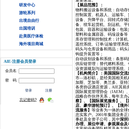
重要渠道。
研发中心
【
展品范围
】：
物料搬运设备和系统：自动存
游轮系列
控制装置、机器人、运输车、
设备、升降平台、回转式存储
出境自由行
备、绞车起货机、刮运机、平
出国培训
包装、容器和运输设备：包装
塑料和金属容器、码垛设备等
赴美医疗体检
库存管理和控制技术：计算机
海外项目商城
遥控系统、订单
/运输管理系
码头与仓库设备和用品：码头
钩提升装置等；
自动设别设备和系统：条形码
AIE-注册会员登录
供应链管理：替代燃料系统、
业资源规划与运输管理系统、
会员名:
【机构简介】：美国国际交流
市
—洛杉矶，
是经美国
相关机
密 码:
加斯、芝加哥、奥兰多、亚特
各类协议酒店资源，
AIE其
国际展览管理协会（IAEM）
战略合作伙伴关系，每年主办
忘记密码?
察】、【国际展览服务】、【
店、豪华游轮预订】、【境外
流服务】
等业务为一体的全球
忠实客户。2001年集团业务
事处及全资子公司，其中
深圳
办理、展位申请、参观展会及
丰富的业务团队精英及各方面