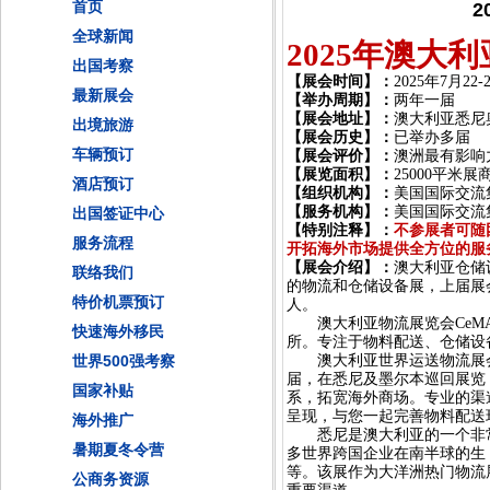
首页
2
全球新闻
2025年
澳大利
出国考察
【
展会时间
】
：
2025
年
7月22-
最新展会
【
举办周期
】
：
两年一届
【
展会地址
】
：
澳大利亚
悉尼
出境旅游
【
展会历史
】
：
已举办多届
车辆预订
【
展会评价
】
：
澳洲
最
有影响
【
展览面积
】
：
25000平米展
酒店预订
【
组织机构
】
：
美国国际交流
【
服务机构
】
：
美国国际交流
出国签证中心
【
特别注释
】：
不参展者可随
服务流程
开拓海外市场提供全方位的服
【
展会介绍
】：
澳大利亚仓储
联络我们
的物流和仓储设备展，上届展会在
特价机票预订
人。
澳大利亚物流展览会
Ce
快速海外移民
所。专注于物料配送、仓储设
世界500强考察
澳大利亚世界运送物流展
届，在悉尼及墨尔本巡回展览
国家补贴
系，拓宽海外商场。专业的渠
呈现，与您一起完善物料配送
海外推广
悉尼
是澳大利亚的一个非
暑期夏冬令营
多世界跨国企业在南半球的生
等。该展作为大洋洲热门物流
公商务资源