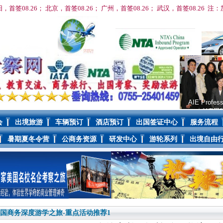
阳，首签08
.26； 北京，首签08
.26； 广州，首签
08
.26； 武汉，首签
08
.26 
AIE Profess
会
出境旅游
车辆预订
酒店预订
出国签证中心
服务流程
暑期夏冬令营
公商务资源
研发中心
游轮系列
出境自由
国商务深度游学之旅-重点活动推荐1