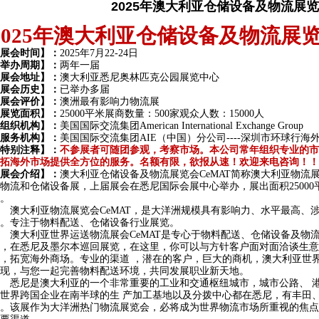
2025年澳大利亚仓储设备及物流展览
2025年
澳大利亚仓储设备及物流展
展会时间
】
：
2025
年
7月22-24日
举办周期
】
：
两年一届
展会地址
】
：
澳大利亚
悉尼
奥林匹克公园展览
中心
展会历史
】
：
已举办多届
展会评价
】
：
澳洲
最
有影响力物流展
展览面积
】
：
25000平米展商数量：500家观众人数：15000人
组织机构
】
：
美国国际交流集团
American International Exchange Group
服务机构
】
：
美国国际交流集团
AIE（中国）分公司----深圳市环球行
特别注释
】：
不参展者可随团参观，考察市场。本公司常年组织专业的市
拓海外市场提供全方位的服务。名额有限，欲报从速！欢迎来电咨询！！
展会介绍
】：
澳大利亚仓储设备及物流展览会
CeMAT简称澳大利亚物
物流和仓储设备展，上届展会在悉尼国际会展中心举办，展出面积25000平米
。
澳大利亚物流展览会
CeMAT，是大洋洲规模具有影响力、水平最高、
。专注于物料配送、仓储设备行业展览。
澳大利亚世界运送物流展会
CeMAT是专心于物料配送、仓储设备及物
，在悉尼及墨尔本巡回展览，在这里，你可以与方针客户面对面洽谈生意
，拓宽海外商场。专业的渠道 ，潜在的客户，巨大的商机，澳大利亚世
现，与您一起完善物料配送环境，共同发展职业新天地。
悉尼
是澳大利亚的一个非常重要的工业和交通枢纽城市，城市公路、
世界跨国企业在南半球的生
产加工基地以及分拨中心都在
悉尼
，有丰田
。该展作为大洋洲热门物流展览会，必将成为世界物流市场所重视的焦点