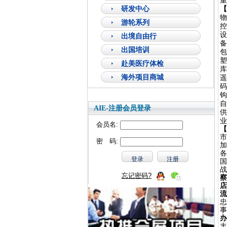
重
研发中心
【
物
游轮系列
控
设
出境自由行
备
出国培训
包
塑
赴美医疗体检
库
海外项目商城
遥
码
钩
自
AIE-注册会员登录
供
业
会员名:
【
市
密 码:
加
各
国
战
忘记密码?
察
店
流
忠
事
办
丰