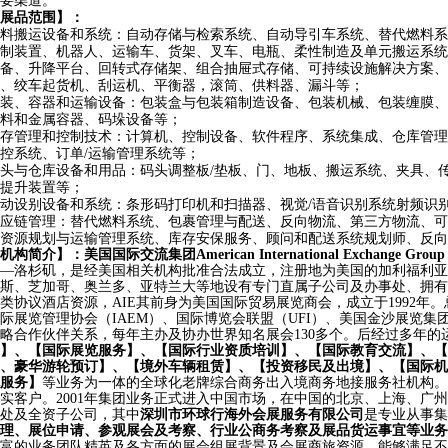
要渠道。
展品范围
】：
料搬运设备和系统：自动存储与检索系统、自动导引车系统、替代燃料系
制装置、机器人、运输车、货架、叉车、电瓶、柔性制造及单元搬运系统
备、升降平台、回转式存储架、组合抽屉式存储、可持续设施解决方案、
、绞车起货机、刮运机、平衡器，滚筒、供料器、漏斗等；
装、容器和运输设备：包装盒与包装箱制造设备、包装机械、包装缠膜、
料和金属容器、码垛设备等；
存管理和控制技术：计算机、控制设备、软件程序、系统集成、仓库管理
控系统、订单
/运输管理系统等；
头与仓库设备和用品：码头调整板
/垫板、门、地板、搬运系统、夹具、
提升装置等；
动设别设备和系统：条形码打印机和扫描器、视觉
/语音识别系统射频识
应链管理：替代燃料系统、包裹管理与配送、反向物流、第三方物流、可
资源规划与运输管理系统、库存安保服务、顾问和配送系统规划师、反向
机构简介】：美国国际交流集团
American International Exchange Grou
—洛杉矶，
是经美国
相关机构
批准合法成立，注册地为美国的加利福利亚
斯、芝加哥、奥兰多、亚特兰大等地设有专门直属子公司及办事处、拥有
类协议酒店资源，
AIE其前身为美国国际贸易展览商会，成立于1992年。
际展览管理协会（IAEM）、国际博览会联盟（UFI）、美国金沙展览
略合作伙伴关系，每年主办及协办世界知名展会130多个。后经过多年的
】、【国际展览服务】、【国际行业资质培训】、【国际教育交流】、【
、豪华游轮预订】、【境外车辆租赁】、【投资移民及出境】、【国际机
服务】
等业务为一体的全球化老牌综合商务出入境商务地接服务社机构。
实客户。2001年集团业务正式进入中国市场，在中国的北京、上海、广
处及全资子公司，其中
深圳市环球行海外会展服务有限公司
是专业从事集
理、展位申请、参观展会及考察、行业公商务考察及展品货运事宜等业务
富的业务团队精英及各方面的展会组展背景及会展商旅资源，能够满足不