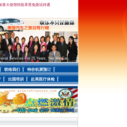
注：加拿大使馆特批享受免面试待遇
ional Services For 25 Years, Yes We Can
联络我们
特价机票预订
行
出国培训
赴美医疗体检