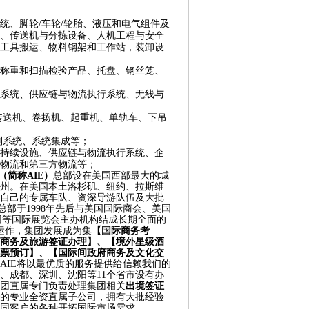
统、脚轮
/车轮/轮胎、液压和电气组件及
、传送机与分拣设备、人机工程与安全
工具搬运、物料钢架和工作站，装卸设
称重和扫描检验产品、托盘、钢丝笼、
系统、供应链与物流执行系统、无线与
传送机、卷扬机、起重机、单轨车、下吊
别系统、系统集成等；
持续设施、供应链与物流执行系统、企
物流和第三方物流等；
p（
简称
AIE）
总部设在美国西部最大的城
州。在美国本土洛杉矶、纽约、拉斯维
自己的专属车队、资深导游队伍及大批
总部于1998年先后与美国国际商会、美国
集团等国际展览会主办机构结成长期全面的
运作，集团发展成为集
【国际商务考
商务及旅游签证办理】、【境外星级酒
票预订】、【国际间政府商务及文化交
AIE将以最优质的服务提供给信赖我们的
州、成都
、
深圳、沈阳等
11个省市设有办
团直属专门负责处理集团相关
出境签证
的专业全资直属子公司，拥有大批经验
同客户的各种开拓国际市场需求。