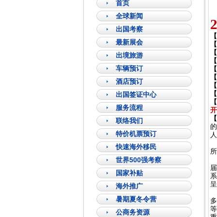
首页
全球新闻
出国考察
【
最新展会
【
【
出境旅游
【
车辆预订
【
【
酒店预订
【
【
出国签证中心
【
服务流程
开
【
联络我们
的
特价机票预订
人
快速海外移民
所
世界500强考察
届
国家补贴
系
呈
海外推广
暑期夏冬令营
多
等
公商务资源