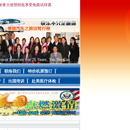
注：加拿大使馆特批享受免面试待遇
ional Services For 25 Years, Yes We Can
联络我们
特价机票预订
行
出国培训
赴美医疗体检