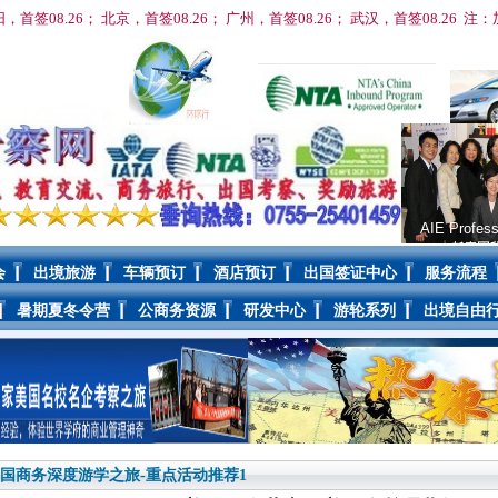
阳，首签08
.26； 北京，首签08
.26； 广州，首签
08
.26； 武汉，首签
08
.26 
AIE Profess
会
出境旅游
车辆预订
酒店预订
出国签证中心
服务流程
暑期夏冬令营
公商务资源
研发中心
游轮系列
出境自由
国商务深度游学之旅-重点活动推荐1