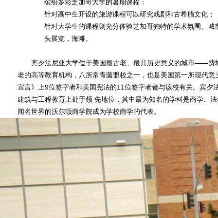
缤纷多彩芝加哥大学的暑期课程：
针对高中生开设的旅游课程可以研究戏剧和古希腊文化；
针对大学生的课程则充分体验芝加哥独特的学术氛围、城
当前位置
首页
新闻展
->
->
头展览，海滩。
宾夕法尼亚大学位于美国最古老、最具历史意义的城市——费城。
老的高等教育机构，八所常青藤盟校之一，也是美国第一所现代意
宣言》上9位签字者和美国宪法的11位签字者都与该校有关。宾夕
建筑与工程教育上处于领 先地位，其中最为知名的学科是商学、法
闻名世界的沃尔顿商学院成为学校商学的代表。