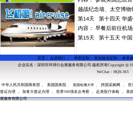
越战纪念墙、太空博物
第14天 第十四天 华盛顿
内容： 早餐后前往机
第15天 第十五天 中
了解更多请联系
首页
|
走进我们
|
考察定制
|
奖励旅游定制
|
参展
企业实名：
深圳市环球行会展服务有限公司
-版权所有Copyright ◎ 1
WeChat：HQX-36
中华人民共和国商务部
、
美国国务院
、
跨国采购网
、
世
、
美国哈佛大学
签证办理
，
加拿大签证办理
，
世界500强名企考察
，
赴美医疗体检
，
美
展服务有限公司