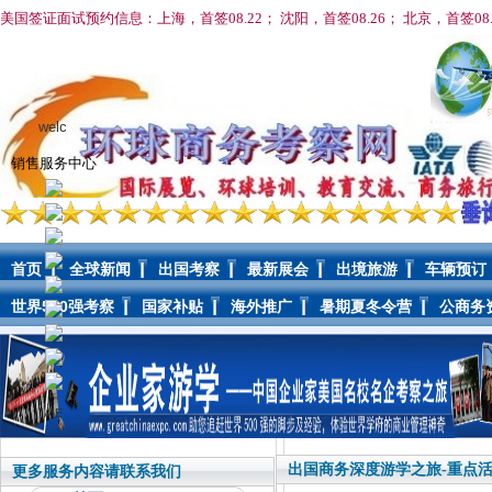
美国签证面试预约信息：上海，首签08.22； 沈阳，首签08
.26； 北京，首签08
welc
销售服务中心
首页
全球新闻
出国考察
最新展会
出境旅游
车辆预订
世界500强考察
国家补贴
海外推广
暑期夏冬令营
公商务
AIE
出国商务深度游学之旅-重点活
更多服务内容请联系我们