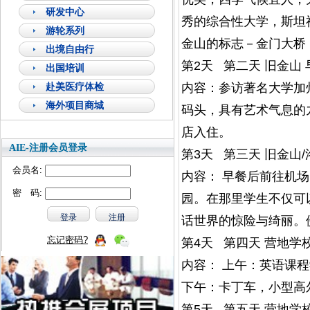
研发中心
秀的综合性大学，斯坦
游轮系列
金山的标志－金门大桥
出境自由行
第2天 第二天 旧金山 
出国培训
赴美医疗体检
内容：参访著名大学加州
海外项目商城
码头，具有艺术气息的
店入住。
AIE-注册会员登录
第3天 第三天 旧金山/
会员名:
内容： 早餐后前往机
密 码:
园。在那里学生不仅可
话世界的惊险与绮丽。
忘记密码?
第4天 第四天 营地学校
内容： 上午：英语课
下午：卡丁车，小型高
第5天 第五天 营地学校