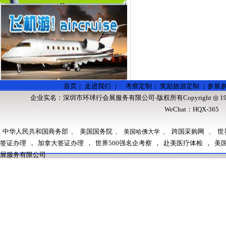
首页
|
走进我们
|
考察定制
|
奖励旅游定制
|
参展
企业实名：
深圳市环球行会展服务有限公司
-版权所有Copyright ◎ 1
WeChat：HQX-36
中华人民共和国商务部
、
美国国务院
、
跨国采购网
、
世
、
美国哈佛大学
签证办理
，
加拿大签证办理
，
世界500强名企考察
，
赴美医疗体检
，
美
展服务有限公司