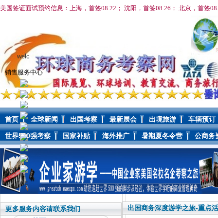
美国签证面试预约信息：上海，首签08.22； 沈阳，首签08
.26； 北京，首签08
welc
销售服务中心
首页
全球新闻
出国考察
最新展会
出境旅游
车辆预订
世界500强考察
国家补贴
海外推广
暑期夏冬令营
公商务
AIE
出国商务深度游学之旅-重点活
更多服务内容请联系我们