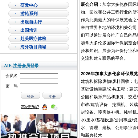
展会介绍：
加拿大多伦多国际
研发中心
物、回收和公共工程行业的所
游轮系列
作为北美最大的环保展览会之
出境自由行
来自世界各地的环境相关公司
出国培训
们可以通过展会推广自己的品
赴美医疗体检
加拿大多伦多国际环保展览会
海外项目商城
验和知识。展会为环保行业和
交流和建立联系的平台。
AIE-注册会员登录
2026年加拿大多伦多环保展
会员名:
建筑和拆除废物/废料回收：
密 码:
基础设施重建/公共工程：建筑
公园和娱乐产品和服务、交通
市政/建筑设备：挖掘机、装
忘记密码?
封设备、喷雾修补机、摊铺机
水/废水/基础设施/公用事业
水、管理、建模、公用事业管
和新兴技术