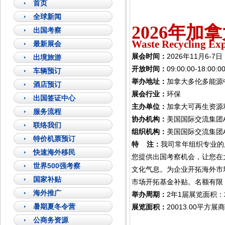
首页
全球新闻
202
6
年加拿
出国考察
Waste Recycling Ex
最新展会
展会时间：
2026年11月6-
出境旅游
开放时间：
09:00:00-18:00:0
车辆预订
举办地址：
加拿大多伦多能源
酒店预订
展会行业：
环保
出国签证中心
主办单位：
加拿大可再生资源
服务流程
协办机构：
美国国际交流集团Americ
联络我们
组织机构：
美国国际交流集团A
特价机票预订
特 注：
我司常年组织专业的
快速海外移民
您提供出国考察机会，让您在
世界500强考察
文化气息。为企业开拓海外市
国家补贴
市场开拓基金补贴。名额有限
海外推广
举办周期：
2年1届展览面积：2
暑期夏冬令营
展览面积：
20013.00平方
公商务资源