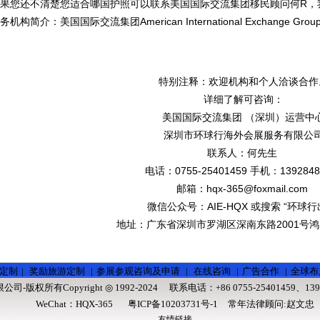
果您还不清楚您适合哪国护照可以联系美国国际交流集团移民顾问何R，
务机构简介：美国国际交流集团American Internation
特别注释：欢迎机构和个人洽谈合作
详细了解可咨询：
美国国际交流集团 （深圳）运营中
深圳市环球行海外会展服务有限公
联系人：何先生
电话：0755-25401459 手机：1392848
邮箱：hqx-365@foxmail.com
微信公众号：AIE-HQX 或搜索 “环球行
地址：广东省深圳市罗湖区深南东路2001号鸿
定制
|
奖励旅游定制
|
参展参观咨询及申请
|
在线咨询
|
广告合作
|
全球布
限公司
-版权所有Copyright ◎ 1992-2024 联系电话：+86 0755-25401459、1392
WeChat：HQX-365
粤ICP备10203731号-1
常年法律顾问:赵文忠
友情链接