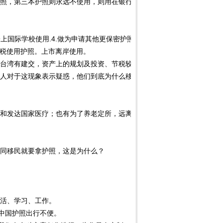
照，第三本护照则永远不使用，则用在银行开户、投资、买房、及第四本
孩子上国际学校使用.4.做为申请其他更保密护照的申请资料.5.因与中国无
节税使用护照。上市离岸使用。
与台湾有建交，资产上的规划及投资、节税较安全！
人对于这现象表示疑惑，他们到底为什么移民？移民获得什么身份最划算
发达国家医疗；也有为了养老定所，远离雾霾，健康无忧；也有为了海
同移民就要拿护照，这是为什么？
活、学习、工作。
中国护照出行不便。