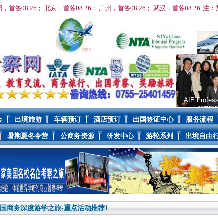
阳，首签08
.26； 北京，首签08
.26； 广州，首签
08
.26； 武汉，首签
08
.26 
AIE Profess
会
出境旅游
车辆预订
酒店预订
出国签证中心
服务流程
暑期夏冬令营
公商务资源
研发中心
游轮系列
出境自由
国商务深度游学之旅-重点活动推荐1