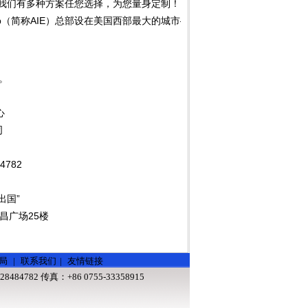
我们有多种方案任您选择，为您量身定制！
al Exchange Group（简称AIE）总部设在美国西部最大
。
心
司
4782
出国”
昌广场25楼
局
|
联系我们
|
友情链接
8484782 传真：+86 0755-33358915