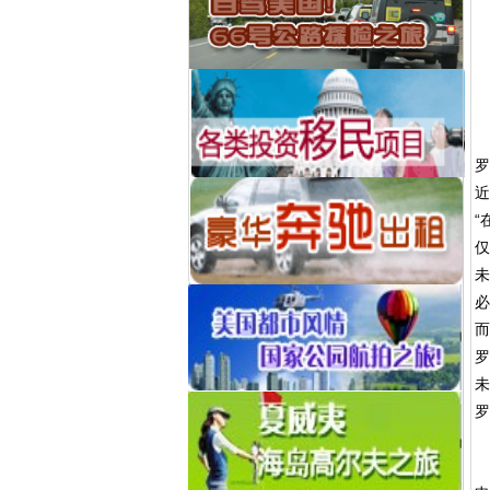
罗
近
“
仅
未
必
而
罗
未
罗