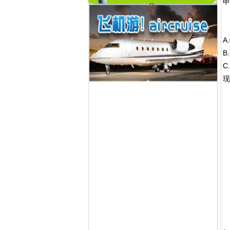
申
A
B
C
现