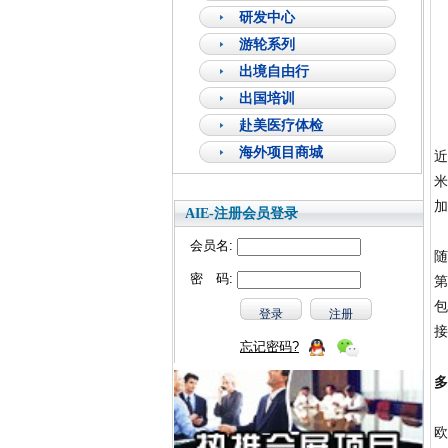
研发中心
游轮系列
出境自由行
出国培训
赴美医疗体检
海外项目商城
近
米
加
AIE-注册会员登录
会员名:
随
密 码:
第
包
接
忘记密码?
多
欧