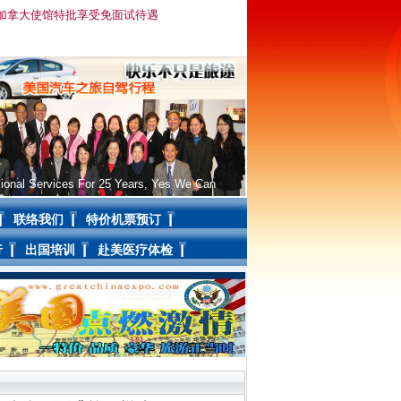
注：加拿大使馆特批享受免面试待遇
ional Services For 25 Years, Yes We Can
联络我们
特价机票预订
行
出国培训
赴美医疗体检