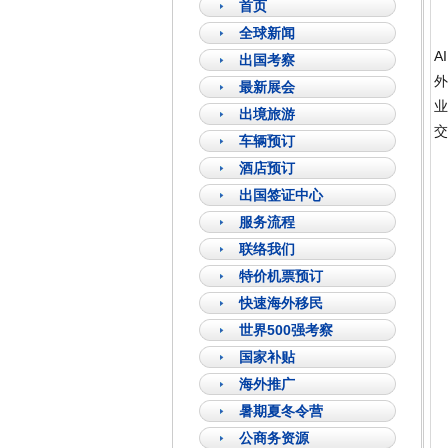
首页
全球新闻
A
出国考察
外
最新展会
业
出境旅游
交
车辆预订
酒店预订
出国签证中心
服务流程
联络我们
特价机票预订
快速海外移民
世界500强考察
国家补贴
海外推广
暑期夏冬令营
公商务资源