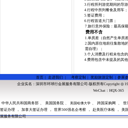
3.行程所列游览期间的导
4.行程中所列餐食及用车；
5.签证费用；
6.行程首道大门票；
7.旅行意外保险：最高保额
费用不含
1.单房差（自然产生单房
2.国内原住地前往集散
需自理）；
3.个人消费及行程未包含
4.费用包含中未提及的其
首页
|
走进我们
|
考察定制
|
奖励旅游定制
|
参展
企业实名：
深圳市环球行会展服务有限公司
-版权所有Copyright ◎ 1
WeChat：HQX-36
中华人民共和国商务部
、
美国国务院
、
跨国采购网
、
世
、
美国哈佛大学
签证办理
，
加拿大签证办理
，
世界500强名企考察
，
赴美医疗体检
，
美
展服务有限公司