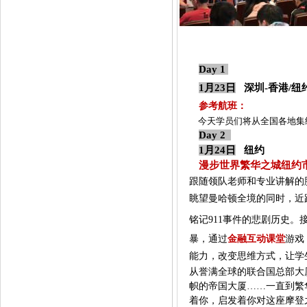
每日
Day 1
1月23日
深圳
-香港/
纽
参考航班：
今天学员们将从全国各地集
Day 2
1月24日
纽约
漫步世界繁华之城纽约
跟随领队老师和专业讲解的
眺望曼哈顿全境的同时，近
铭记
911事件的悲剧历史
暴，通过
金融互动课堂
游戏
能力，改变思维方式，让学
从誉满全球的联合国总部大
帜的帝国大厦
……一直到繁
着你，启发着你对这座摩登