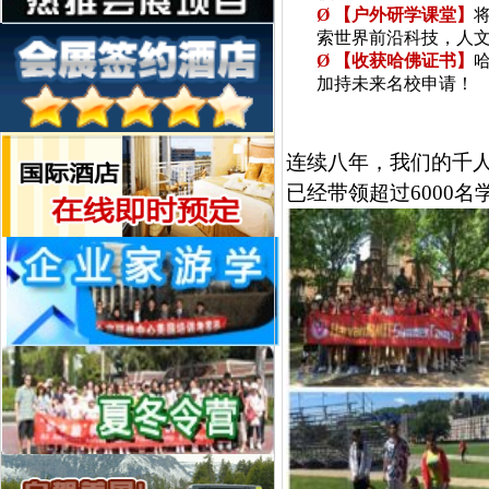
Ø
【户外研学课堂】
索世界前沿科技，人
Ø
【收获哈佛证书】
加持未来名校申请！
项目
连续八年，我们的千
已经带领超过6000