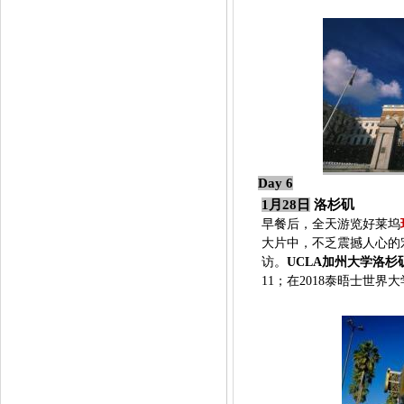
Day
6
1月28日
洛杉矶
早餐后，全天游览好莱坞
大片中，不乏震撼人心的
访。
UCLA加州大学洛杉
11；在2018泰晤士世界