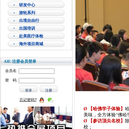
研发中心
游轮系列
出境自由行
出国培训
赴美医疗体检
海外项目商城
AIE-注册会员登录
会员名:
密 码:
忘记密码?
Ø
【哈佛学子体验】
美味，全方体验
“佛哈
Ø
【参访顶尖名校】
校；