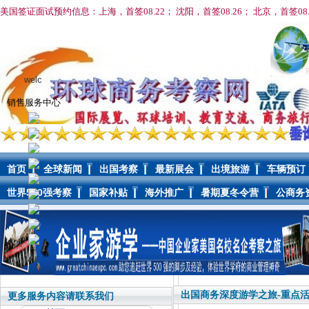
美国签证面试预约信息：上海，首签08.22； 沈阳，首签08
.26； 北京，首签08
welc
销售服务中心
首页
全球新闻
出国考察
最新展会
出境旅游
车辆预订
世界500强考察
国家补贴
海外推广
暑期夏冬令营
公商务
AIE
出国商务深度游学之旅-重点活
更多服务内容请联系我们