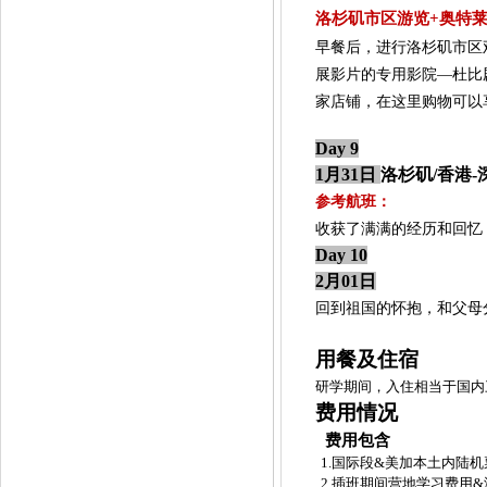
洛杉矶市区游览
+奥特
早餐后，进行洛杉矶市区
展影片的专用影院
—杜比
家店铺，在这里购物可以
Day 9
1月31日
洛杉矶
/香港
参考航班：
收获了满满的经历和回忆
Day 10
2月01日
回到祖国的怀抱，和父母
用餐及住宿
研学期间，入住相当于国内
费用情况
费用包含
1.国际段&美加本土内陆机
2.插班期间营地学习费用