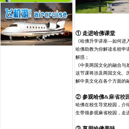
①
走进哈佛课堂
《哈佛升学讲座—如何进
哈佛助教为你解读名校申
解惑；
《中美两国文化的融合与
这节课将涉及两国文化、
解中美文化在各个方面的
②
参观哈佛
&麻省校
哈佛在校生导览校园，介
生带领参观麻省校园，走
③
享用哈佛美味